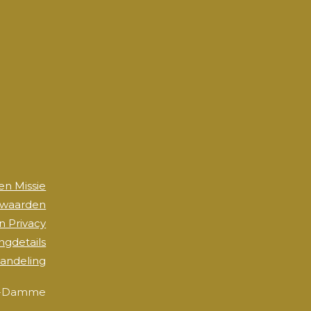
 en Missie
rwaarden
n Privacy
ingdetails
andeling
ele-Damme