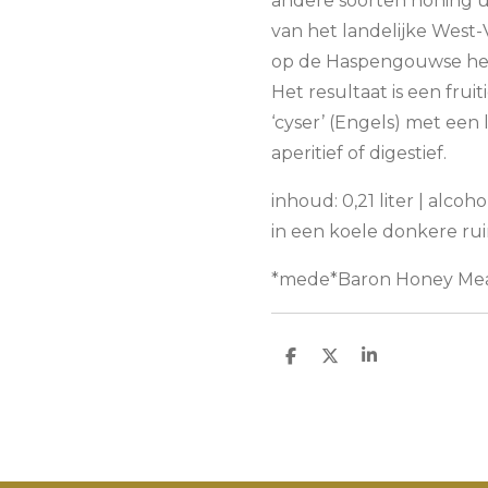
andere soorten honing ui
van het landelijke West
op de Haspengouwse heu
Het resultaat is een fru
‘cyser’ (Engels) met een l
aperitief of digestief.
inhoud: 0,21 liter | alco
in een koele donkere rui
*mede*Baron Honey Mea
D
D
S
e
e
h
l
e
a
e
l
r
n
e