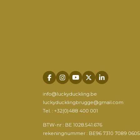
F
I
Y
X
L
a
n
o
i
c
s
u
n
info@luckyduckling.be
e
t
T
k
luckyducklingbrugge@gmail.com
b
a
u
e
o
g
b
d
Tel. : +32(0)488 400 001
o
r
e
I
k
a
n
BTW-nr : BE 1028.541.676
m
rekeningnummer : BE96 7310 7089 0605