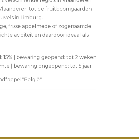
t verschillende regio’s in Vlaanderen:
-Vlaanderen tot de fruitboomgaarden
vels in Limburg.
itige, frisse appelmede of zogenaamde
ichte aciditeit en daardoor ideaal als
hol: 15% | bewaring geopend: tot 2 weken
mte | bewaring ongeopend: tot 5 jaar
d*appel*België*