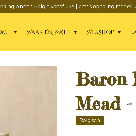
zending binnen België vanaf €75 | gratis ophaling mogelijk
C
OME
WAAR EN WAT ?
WEBSHOP
Baron 
Mead - 
Belgisch