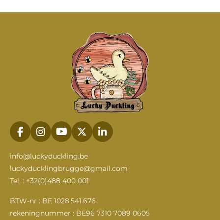
F
I
Y
X
L
a
n
o
i
c
s
u
n
info@luckyduckling.be
e
t
T
k
luckyducklingbrugge@gmail.com
b
a
u
e
Tel. : +32(0)488 400 001
o
g
b
d
o
r
e
I
k
a
n
BTW-nr : BE 1028.541.676
m
rekeningnummer : BE96 7310 7089 0605