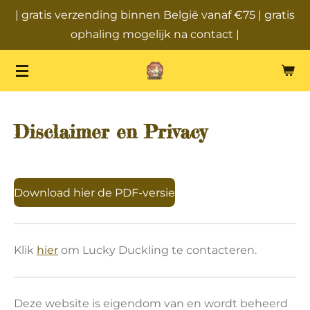
| gratis verzending binnen België vanaf €75 | gratis
Ga
ophaling mogelijk na contact |
direct
naar
de
hoofdinhoud
Disclaimer en Privacy
Download hier de PDF-versie
Klik
hier
om Lucky Duckling te contacteren.
Deze website is eigendom van en wordt beheerd