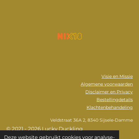
Visie en Missie
Algemene voorwaarden
Disclaimer en Privacy
Bestellingdetails
Klachtenbehandeling
Veldstraat 36A 2, 8340 Sijsele-Damme
© 2021 - 2026 Lucky Duckling
Deze website gebruikt cookies voor analyse-
Powered by
JouwWeb