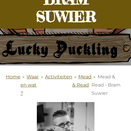
SUWIER
Home
»
Waar
»
Activiteiten
»
Mead
»
Mead &
en wat
& Read
Read - Bram
?
Suwier