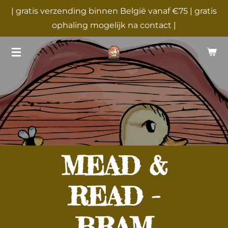
| gratis verzending binnen België vanaf €75 | gratis
Ga
ophaling mogelijk na contact |
direct
naar
de
hoofdinhoud
MEAD &
READ -
BRAM