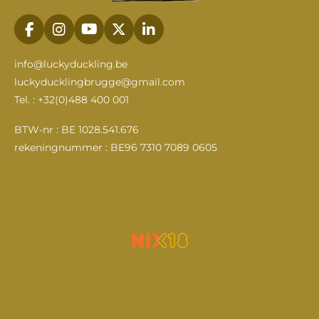
F
I
Y
X
L
a
n
o
i
c
s
u
n
info@luckyduckling.be
e
t
T
k
luckyducklingbrugge@gmail.com
b
a
u
e
Tel. : +32(0)488 400 001
o
g
b
d
o
r
e
I
k
a
n
BTW-nr : BE 1028.541.676
m
rekeningnummer : BE96 7310 7089 0605