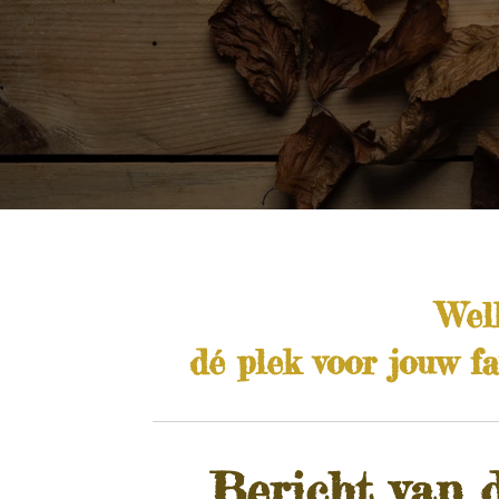
Wel
dé plek voor jouw f
Bericht van 