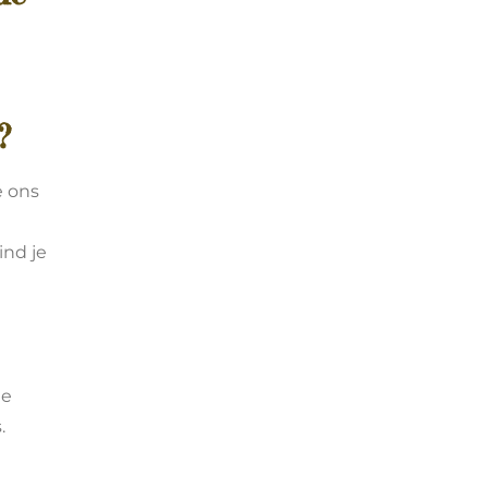
?
e ons
ind je
ie
.