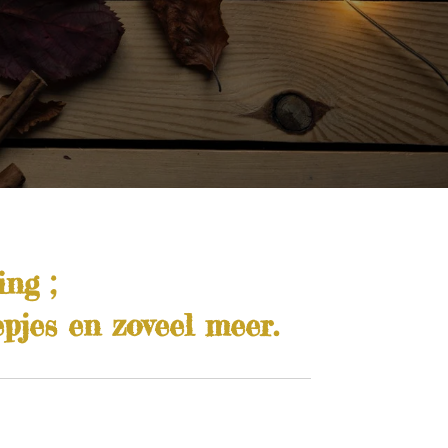
ng ;
pjes en zoveel meer.