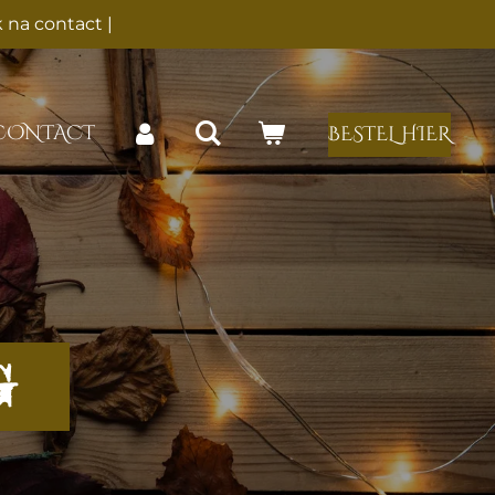
 na contact |
CONTACT
BESTEL HIER
G