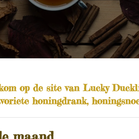
kom op de site van Lucky Duckli
avoriete honingdrank, honingsnoe
de maand