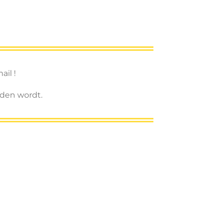
ail !
oden wordt.