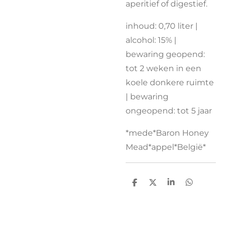
aperitief of digestief.
inhoud: 0,70 liter |
alcohol: 15% |
bewaring geopend:
tot 2 weken in een
koele donkere ruimte
| bewaring
ongeopend: tot 5 jaar
*mede*Baron Honey
Mead*appel*België*
D
D
S
D
e
e
h
e
l
e
a
l
e
l
r
e
n
e
n