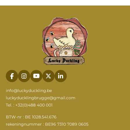
F
I
Y
X
L
a
n
o
i
c
s
u
n
info@luckyduckling.be
e
t
T
k
luckyducklingbrugge@gmail.com
b
a
u
e
Tel. : +32(0)488 400 001
o
g
b
d
o
r
e
I
k
a
n
BTW-nr : BE 1028.541.676
m
rekeningnummer : BE96 7310 7089 0605