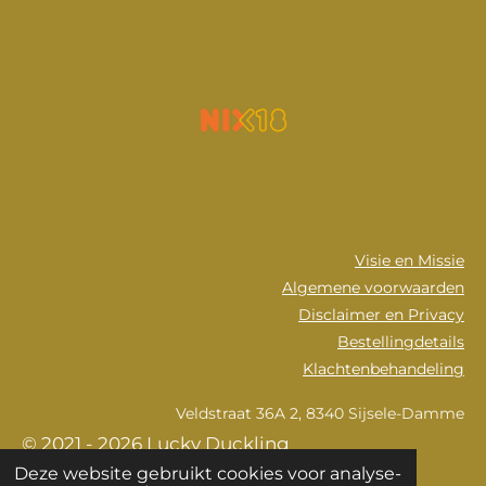
Visie en Missie
Algemene voorwaarden
Disclaimer en Privacy
Bestellingdetails
Klachtenbehandeling
Veldstraat 36A 2, 8340 Sijsele-Damme
© 2021 - 2026 Lucky Duckling
Deze website gebruikt cookies voor analyse-
Powered by
JouwWeb