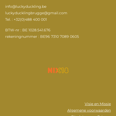
a
n
o
i
c
s
u
n
info@luckyduckling.be
e
t
T
k
luckyducklingbrugge@gmail.com
b
a
u
e
Tel. : +32(0)488 400 001
o
g
b
d
o
r
e
I
k
a
n
BTW-nr : BE 1028.541.676
m
rekeningnummer : BE96 7310 7089 0605
Visie en Missie
Algemene voorwaarden