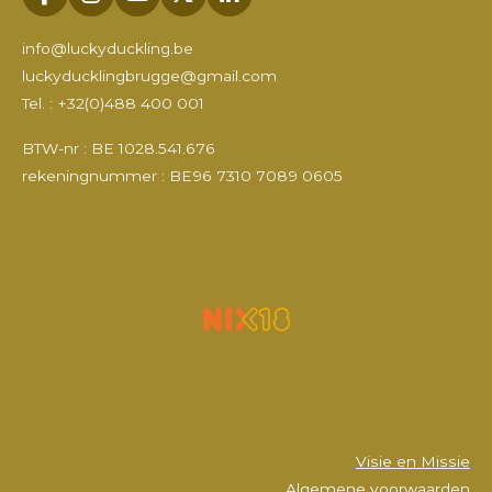
F
I
Y
X
L
a
n
o
i
c
s
u
n
info@luckyduckling.be
e
t
T
k
luckyducklingbrugge@gmail.com
b
a
u
e
Tel. : +32(0)488 400 001
o
g
b
d
o
r
e
I
k
a
n
BTW-nr : BE 1028.541.676
m
rekeningnummer : BE96 7310 7089 0605
Visie en Missie
Algemene voorwaarden