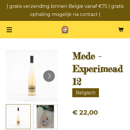
| gratis verzending binnen België vanaf €75 | gratis
Ga
ophaling mogelijk na contact |
direct
naar
de
hoofdinhoud
Mede -
Experimead
12
Belgisch
€ 22,00