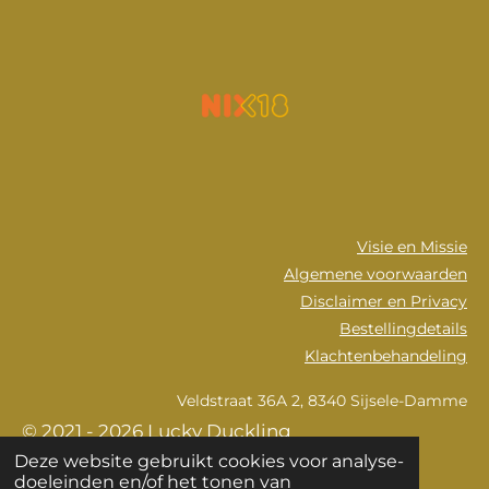
Visie en Missie
Algemene voorwaarden
Disclaimer en Privacy
Bestellingdetails
Klachtenbehandeling
Veldstraat 36A 2, 8340 Sijsele-Damme
© 2021 - 2026 Lucky Duckling
Deze website gebruikt cookies voor analyse-
Powered by
JouwWeb
doeleinden en/of het tonen van