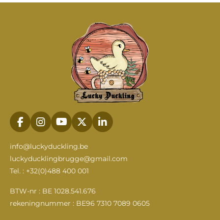
F
I
Y
X
L
a
n
o
i
c
s
u
n
info@luckyduckling.be
e
t
T
k
luckyducklingbrugge@gmail.com
b
a
u
e
Tel. : +32(0)488 400 001
o
g
b
d
o
r
e
I
k
a
n
BTW-nr : BE 1028.541.676
m
rekeningnummer : BE96 7310 7089 0605