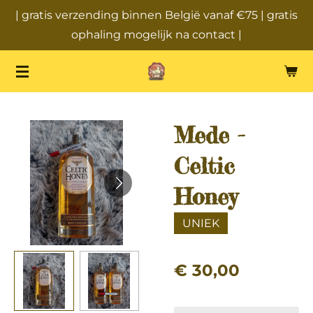
| gratis verzending binnen België vanaf €75 | gratis
Ga
ophaling mogelijk na contact |
direct
naar
de
hoofdinhoud
Mede -
Celtic
Honey
UNIEK
€ 30,00