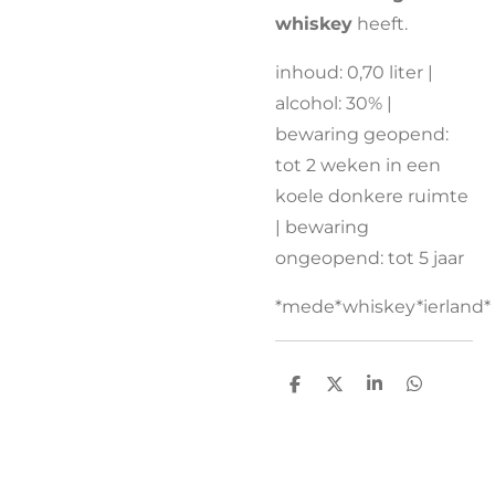
whiskey
heeft.
inhoud: 0,70 liter |
alcohol: 30% |
bewaring geopend:
tot 2 weken in een
koele donkere ruimte
| bewaring
ongeopend: tot 5 jaar
*mede*whiskey*ierland*
D
D
S
D
e
e
h
e
l
e
a
l
e
l
r
e
n
e
n