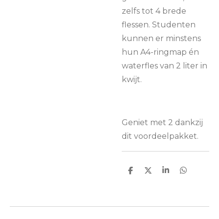
zelfs tot 4 brede
flessen. Studenten
kunnen er minstens
hun A4-ringmap én
waterfles van 2 liter in
kwijt.
Geniet met 2 dankzij
dit voordeelpakket.
D
D
S
D
e
e
h
e
l
e
a
l
e
l
r
e
n
e
n