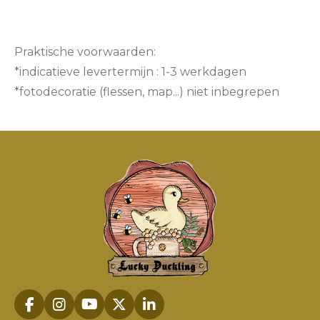
Praktische voorwaarden:
*indicatieve levertermijn : 1-3 werkdagen
*fotodecoratie (flessen, map...) niet inbegrepen
F
I
Y
X
L