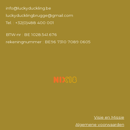
a
n
o
i
c
s
u
n
info@luckyduckling.be
e
t
T
k
luckyducklingbrugge@gmail.com
b
a
u
e
Tel. : +32(0)488 400 001
o
g
b
d
o
r
e
I
k
a
n
BTW-nr : BE 1028.541.676
m
rekeningnummer : BE96 7310 7089 0605
Visie en Missie
Algemene voorwaarden