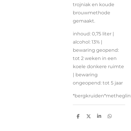
trojniak en koude
brouwmethode
gemaakt.
inhoud: 0,75 liter |
alcohol: 13% |
bewaring geopend:
tot 2 weken in een
koele donkere ruimte
| bewaring
ongeopend: tot 5 jaar
*bergkruiden*metheglin*
D
D
S
D
e
e
h
e
l
e
a
l