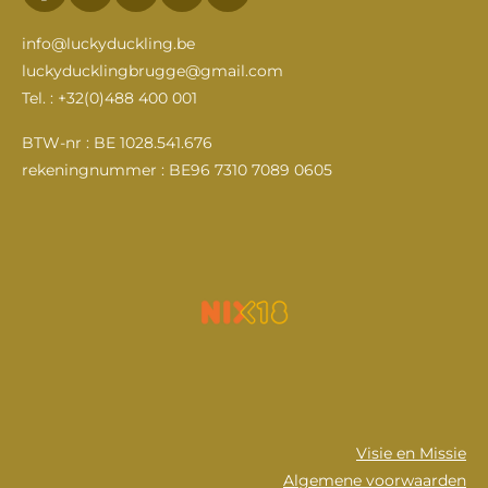
a
n
o
i
c
s
u
n
info@luckyduckling.be
e
t
T
k
luckyducklingbrugge@gmail.com
b
a
u
e
Tel. : +32(0)488 400 001
o
g
b
d
o
r
e
I
k
a
n
BTW-nr : BE 1028.541.676
m
rekeningnummer : BE96 7310 7089 0605
Visie en Missie
Algemene voorwaarden