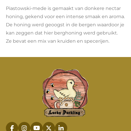
e
l
r
e
n
e
n
Piastowski-mede is gemaakt van donkere nectar
honing, gekend voor een intense smaak en aroma.
De honing werd geoogst in de bergen waardoor je
kan zeggen dat hier berghoning werd gebruikt.
Ze bevat een mix van kruiden en specerijen.
F
I
Y
X
L