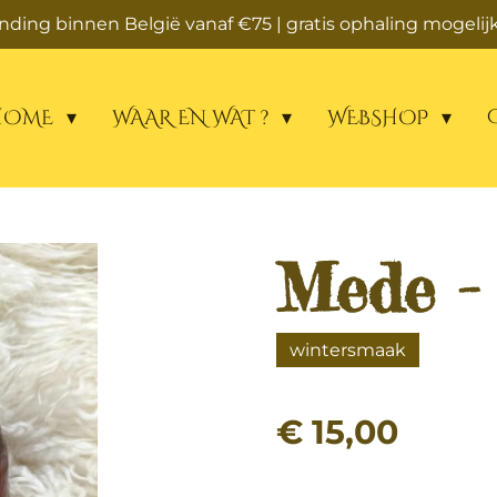
zending binnen België vanaf €75 | gratis ophaling mogelijk
HOME
WAAR EN WAT ?
WEBSHOP
Mede -
wintersmaak
€ 15,00