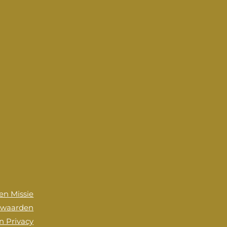
 en Missie
rwaarden
n Privacy