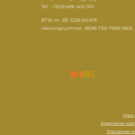
o
g
b
d
Tel. : +32(0)488 400 001
o
r
e
I
k
a
n
BTW-nr : BE 1028.541.676
m
rekeningnummer : BE96 7310 7089 0605
Visie
Algemene voo
Disclaimer e