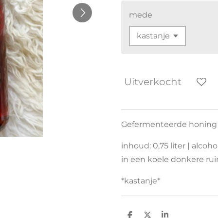
mede
Uitverkocht
Gefermenteerde honin
inhoud: 0,75 liter | alco
in een koele donkere rui
*kastanje*
D
D
S