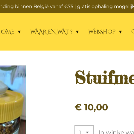
zending binnen België vanaf €75 | gratis ophaling mogelijk
HOME
WAAR EN WAT ?
WEBSHOP
Stuifme
€ 10,00
In winkelw