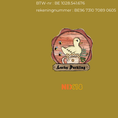
k
a
n
BTW-nr : BE 1028.541.676
m
rekeningnummer : BE96 7310 7089 0605