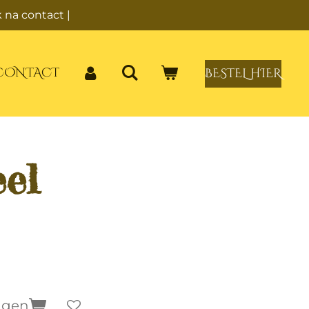
 na contact |
CONTACT
BESTEL HIER
el
agen