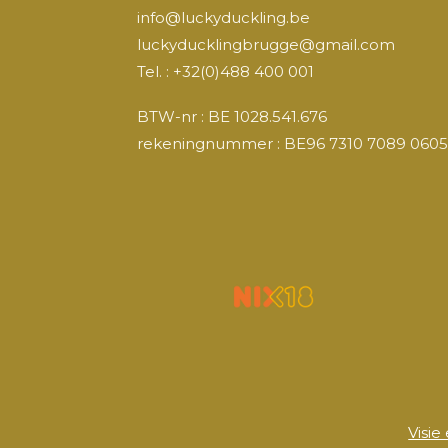
c
s
u
n
info@luckyduckling.be
e
t
T
k
luckyducklingbrugge@gmail.com
b
a
u
e
o
g
b
d
Tel. : +32(0)488 400 001
o
r
e
I
k
a
n
BTW-nr : BE 1028.541.676
m
rekeningnummer : BE96 7310 7089 0605
Visie