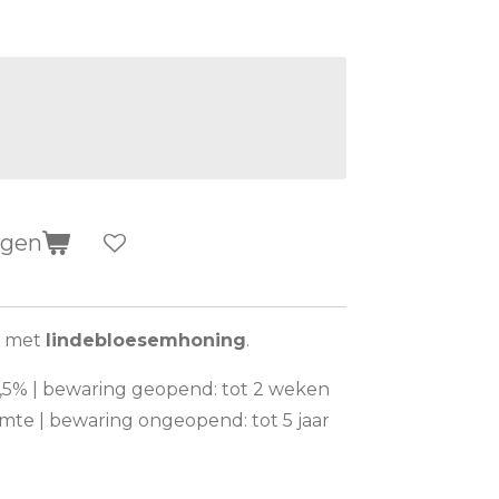
agen
g met
lindebloesemhoning
.
: 11,5% | bewaring geopend: tot 2 weken
mte | bewaring ongeopend: tot 5 jaar