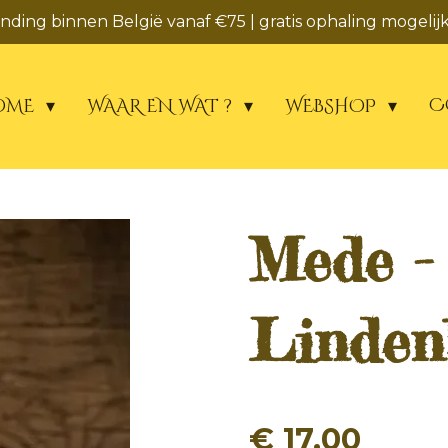
zending binnen België vanaf €75 | gratis ophaling mogelijk
C
OME
WAAR EN WAT ?
WEBSHOP
Mede -
Linden
€ 17,00