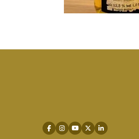
F
I
Y
X
L
a
n
o
i