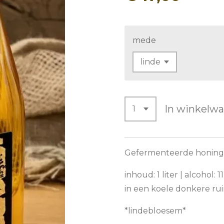
mede
In winkelw
Gefermenteerde honin
inhoud: 1 liter | alcohol
in een koele donkere rui
*lindebloesem*