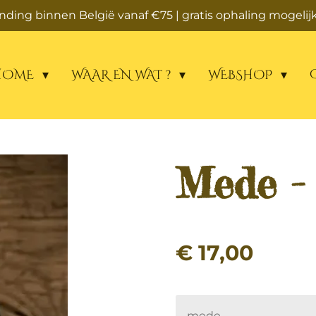
zending binnen België vanaf €75 | gratis ophaling mogelijk
HOME
WAAR EN WAT ?
WEBSHOP
Mede -
€ 17,00
mede