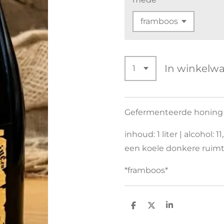
In winkelw
Gefermenteerde honin
inhoud: 1 liter | alcohol:
een koele donkere ruimt
*framboos*
D
D
S
e
e
h