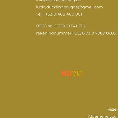
e
t
T
k
luckyducklingbrugge@gmail.com
b
a
u
e
o
g
b
d
Tel. : +32(0)488 400 001
o
r
e
I
k
a
n
BTW-nr : BE 1028.541.676
m
rekeningnummer : BE96 7310 7089 0605
Visie
Algemene voo