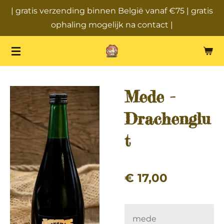
| gratis verzending binnen België vanaf €75 | gratis
Ga
ophaling mogelijk na contact |
direct
naar
de
hoofdinhoud
Mede -
Drachenglu
t
€ 17,00
mede