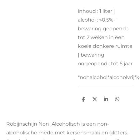
inhoud : 1 liter |
alcohol : <0,5% |
bewaring geopend :
tot 2 weken in een
koele donkere ruimte
| bewaring
ongeopend : tot 5 jaar
*nonalcohol*alcoholvrij*k
D
D
S
D
e
e
h
e
l
e
a
l
e
l
r
e
n
e
n
Robijnschijn Non Alcoholisch is een non-
alcoholische mede met kersensmaak en glitters.