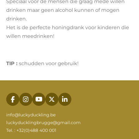
Speciaal voor de mensen die graag mede willen
drinken maar geen alcohol kunnen of mogen
drinken.
Het is de perfecte honingdrank voor kinderen die
willen meedrinken!
TIP :
schudden voor gebruik!
F
I
Y
X
L
a
n
o
i
c
s
u
n
info@luckyduckling.be
e
t
T
k
luckyducklingbrugge@gmail.com
b
a
u
e
Tel. : +32(0)488 400 001
o
g
b
d
o
r
e
I