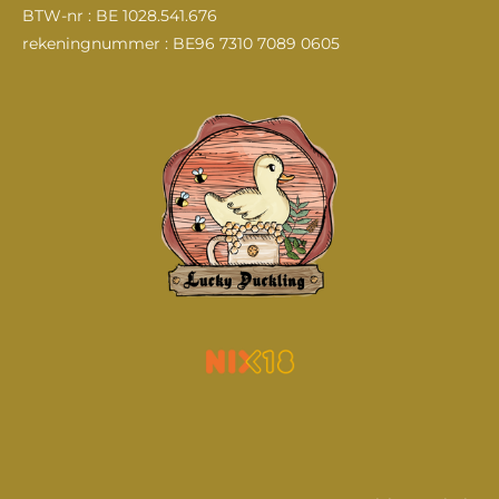
k
a
n
BTW-nr : BE 1028.541.676
m
rekeningnummer : BE96 7310 7089 0605