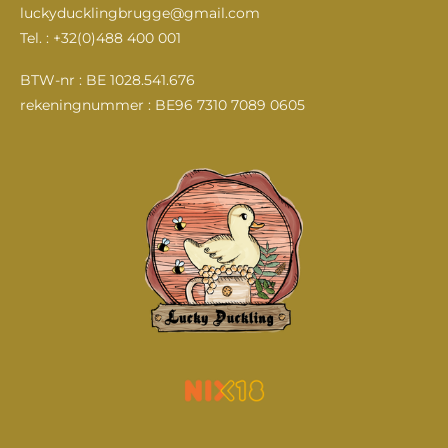
e
t
T
k
luckyducklingbrugge@gmail.com
b
a
u
e
Tel. : +32(0)488 400 001
o
g
b
d
o
r
e
I
k
a
n
BTW-nr : BE 1028.541.676
m
rekeningnummer : BE96 7310 7089 0605