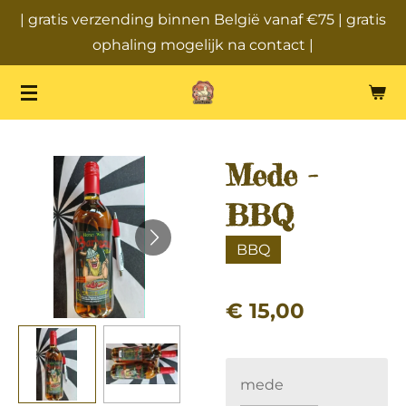
| gratis verzending binnen België vanaf €75 | gratis
Ga
ophaling mogelijk na contact |
direct
naar
de
hoofdinhoud
Mede -
BBQ
BBQ
€ 15,00
mede