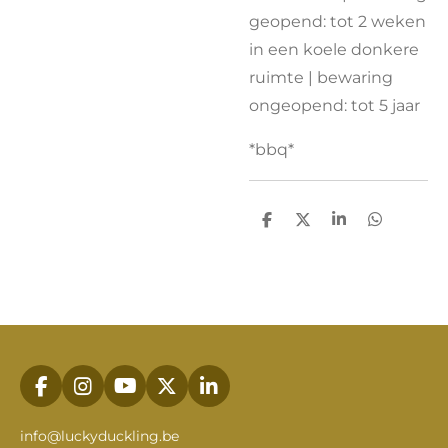
geopend: tot 2 weken
in een koele donkere
ruimte | bewaring
ongeopend: tot 5 jaar
*bbq*
D
D
S
D
e
e
h
e
l
e
a
l
e
l
r
e
n
e
n
F
I
Y
X
L
a
n
o
i
c
s
u
n
info@luckyduckling.be