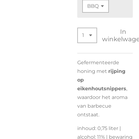
In
winkelwag
Gefermenteerde
honing met
rijping
op
eikenhoutsnippers
,
waardoor het aroma
van barbecue
ontstaat.
inhoud: 0,75 liter |
alcohol: 11% | bewaring