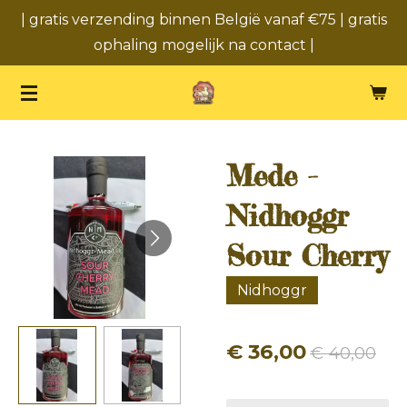
| gratis verzending binnen België vanaf €75 | gratis
Ga
ophaling mogelijk na contact |
direct
naar
de
hoofdinhoud
Mede -
Nidhoggr
Sour Cherry
Nidhoggr
€ 36,00
€ 40,00