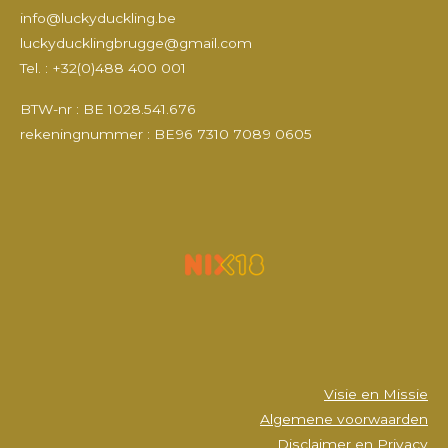
c
s
u
n
info@luckyduckling.be
e
t
T
k
luckyducklingbrugge@gmail.com
b
a
u
e
Tel. : +32(0)488 400 001
o
g
b
d
o
r
e
I
k
a
n
BTW-nr : BE 1028.541.676
m
rekeningnummer : BE96 7310 7089 0605
Visie en Missie
Algemene voorwaarden
Disclaimer en Privacy