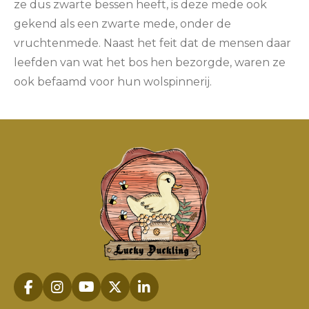
ze dus zwarte bessen heeft, is deze mede ook
gekend als een zwarte mede, onder de
vruchtenmede. Naast het feit dat de mensen daar
leefden van wat het bos hen bezorgde, waren ze
ook befaamd voor hun wolspinnerij.
F
I
Y
X
L
a
n
o
i