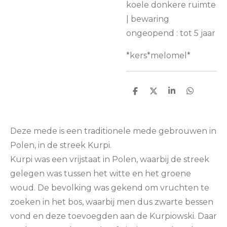
koele donkere ruimte
| bewaring
ongeopend : tot 5 jaar
*kers*melomel*
D
D
S
D
e
e
h
e
l
e
a
l
e
l
r
e
n
e
n
Deze mede is een traditionele mede gebrouwen in
Polen, in de streek Kurpi.
Kurpi was een vrijstaat in Polen, waarbij de streek
gelegen was tussen het witte en het groene
woud. De bevolking was gekend om vruchten te
zoeken in het bos, waarbij men dus zwarte bessen
vond en deze toevoegden aan de Kurpiowski. Daar