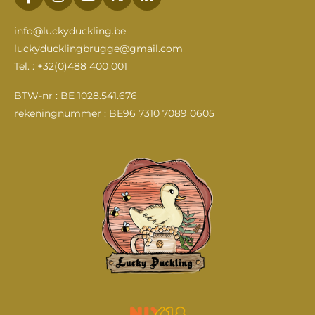
F
I
Y
X
L
a
n
o
i
c
s
u
n
info@luckyduckling.be
e
t
T
k
luckyducklingbrugge@gmail.com
b
a
u
e
Tel. : +32(0)488 400 001
o
g
b
d
o
r
e
I
k
a
n
BTW-nr : BE 1028.541.676
m
rekeningnummer : BE96 7310 7089 0605