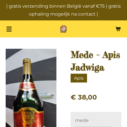
| gratis verzending binnen België vanaf €75 | gratis
Ga
ophaling mogelijk na contact |
direct
naar
de
hoofdinhoud
Mede - Apis
Jadwiga
Apis
€ 38,00
mede