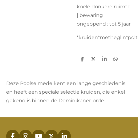
koele donkere ruimte
| bewaring
ongeopend : tot 5 jaar
*kruiden*metheglin*polt
D
D
S
D
e
e
h
e
l
e
a
l
e
l
r
e
n
e
n
Deze Poolse mede kent een lange geschiedenis
en heeft een speciale
selectie kruiden, die enkel
gekend is binnen de Dominikaner-orde.