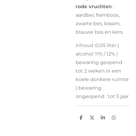
rode vruchten
:
aardbei, framboos,
zwarte bes, braam,
blauwe bes en kers.
inhoud :0,05 liter |
alcohol: 11% / 12% |
bewaring geopend :
tot 2 weken in een
koele donkere ruimte
| bewaring
ongeopend : tot 5 jaar
D
D
S
D
e
e
h
e
l
e
a
l
e
l
r
e