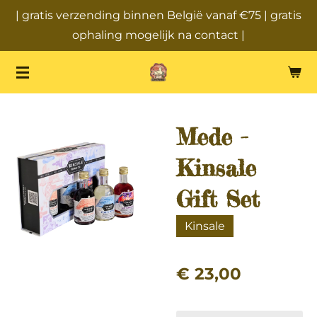
| gratis verzending binnen België vanaf €75 | gratis
Ga
ophaling mogelijk na contact |
direct
naar
de
hoofdinhoud
Mede -
Kinsale
Gift Set
Kinsale
€ 23,00