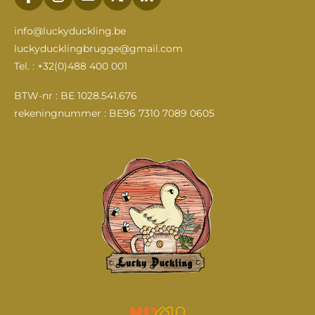
F
I
Y
X
L
a
n
o
i
c
s
u
n
info@luckyduckling.be
e
t
T
k
luckyducklingbrugge@gmail.com
b
a
u
e
Tel. : +32(0)488 400 001
o
g
b
d
o
r
e
I
k
a
n
BTW-nr : BE 1028.541.676
m
rekeningnummer : BE96 7310 7089 0605