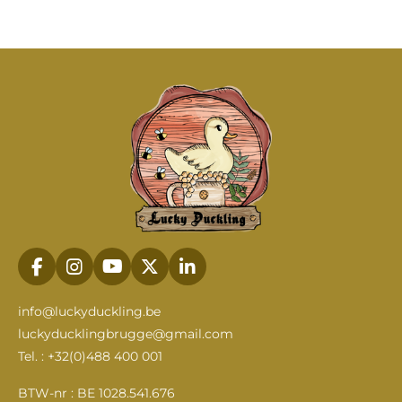
e
l
r
e
n
e
n
F
I
Y
X
L
a
n
o
i
c
s
u
n
info@luckyduckling.be
e
t
T
k
luckyducklingbrugge@gmail.com
b
a
u
e
Tel. : +32(0)488 400 001
o
g
b
d
o
r
e
I
k
a
n
BTW-nr : BE 1028.541.676