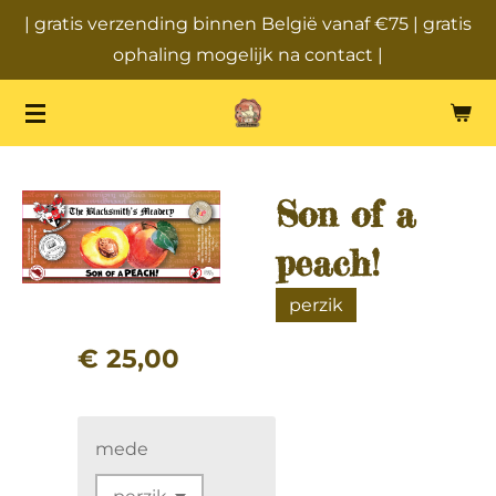
| gratis verzending binnen België vanaf €75 | gratis
Ga
ophaling mogelijk na contact |
direct
naar
de
hoofdinhoud
Son of a
peach!
perzik
€ 25,00
mede