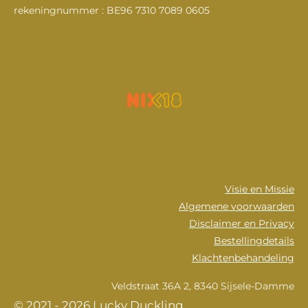
m
rekeningnummer : BE96 7310 7089 0605
Visie en Missie
Algemene voorwaarden
Disclaimer en Privacy
Bestellingdetails
Klachtenbehandeling
Veldstraat 36A 2, 8340 Sijsele-Damme
© 2021 - 2026 Lucky Duckling