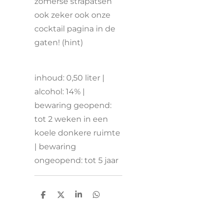
zomerse strapatsen
ook zeker ook onze
cocktail pagina in de
gaten! (hint)
inhoud: 0,50 liter |
alcohol: 14% |
bewaring geopend:
tot 2 weken in een
koele donkere ruimte
| bewaring
ongeopend: tot 5 jaar
D
D
S
D
e
e
h
e
l
e
a
l