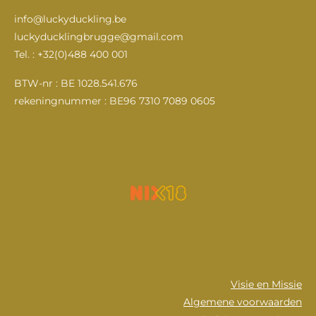
a
n
o
i
c
s
u
n
info@luckyduckling.be
e
t
T
k
luckyducklingbrugge@gmail.com
b
a
u
e
Tel. : +32(0)488 400 001
o
g
b
d
o
r
e
I
k
a
n
BTW-nr : BE 1028.541.676
m
rekeningnummer : BE96 7310 7089 0605
Visie en Missie
Algemene voorwaarden