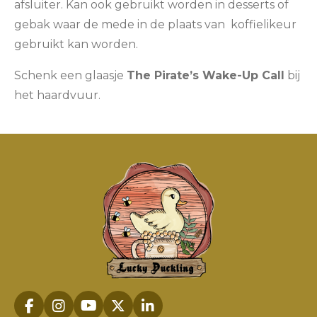
afsluiter. Kan ook gebruikt worden in desserts of
gebak waar de mede in de plaats van koffielikeur
gebruikt kan worden.
Schenk een glaasje
The Pirate’s Wake-Up Call
bij
het haardvuur.
F
I
Y
X
L