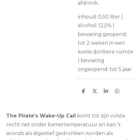
afdronk.
inhoud: 0,50 liter |
alcohol: 12,5% |
bewaring geopend:
tot 2 weken in een
koele donkere ruimte
| bewaring
ongeopend: tot 5 jaar
D
D
S
D
e
e
h
e
l
e
a
l
e
l
r
e
n
e
n
The Pirate’s Wake-Up Call
komt tot zijn volste
recht net onder kamertemperatuur en kan ‘s
avonds als digestief gedronken worden als