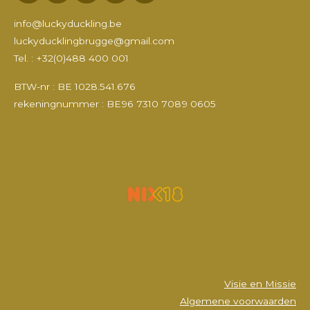
a
n
o
i
c
s
u
n
info@luckyduckling.be
e
t
T
k
luckyducklingbrugge@gmail.com
b
a
u
e
Tel. : +32(0)488 400 001
o
g
b
d
o
r
e
I
k
a
n
BTW-nr : BE 1028.541.676
m
rekeningnummer : BE96 7310 7089 0605
Visie en Missie
Algemene voorwaarden