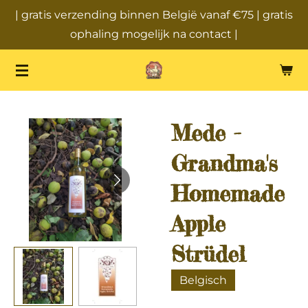
| gratis verzending binnen België vanaf €75 | gratis
Ga
ophaling mogelijk na contact |
direct
naar
de
hoofdinhoud
Mede -
Grandma's
Homemade
Apple
Strüdel
Belgisch