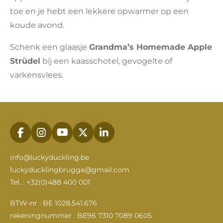
toe en je hebt een lekkere opwarmer op een
koude avond.
Schenk een glaasje
Grandma’s Homemade Apple
Strüdel
bij een kaasschotel, gevogelte of
varkensvlees.
F
I
Y
X
L
a
n
o
i
c
s
u
n
info@luckyduckling.be
e
t
T
k
luckyducklingbrugge@gmail.com
b
a
u
e
Tel. : +32(0)488 400 001
o
g
b
d
o
r
e
I
k
a
n
BTW-nr : BE 1028.541.676
m
rekeningnummer : BE96 7310 7089 0605