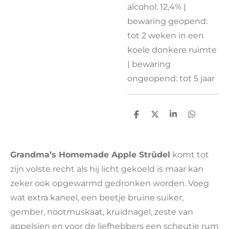
alcohol: 12,4% |
bewaring geopend:
tot 2 weken in een
koele donkere ruimte
| bewaring
ongeopend: tot 5 jaar
D
D
S
D
e
e
h
e
l
e
a
l
e
l
r
e
n
e
n
Grandma’s Homemade Apple Strüdel
komt tot
zijn volste recht als hij licht gekoeld is maar kan
zeker ook opgewarmd gedronken worden. Voeg
wat extra kaneel, een beetje bruine suiker,
gember, nootmuskaat, kruidnagel, zeste van
appelsien en voor de liefhebbers een scheutje rum