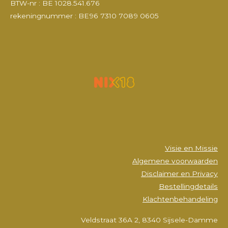
k
a
n
BTW-nr : BE 1028.541.676
m
rekeningnummer : BE96 7310 7089 0605
Visie en Missie
Algemene voorwaarden
Disclaimer en Privacy
Bestellingdetails
Klachtenbehandeling
Veldstraat 36A 2, 8340 Sijsele-Damme