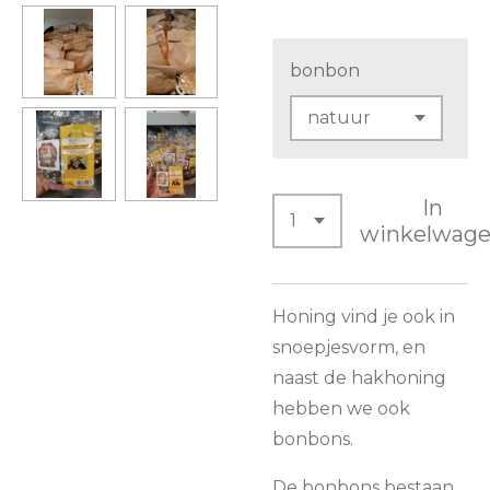
bonbon
In
winkelwag
Honing vind je ook in
snoepjesvorm, en
naast de hakhoning
hebben we ook
bonbons.
De bonbons bestaan