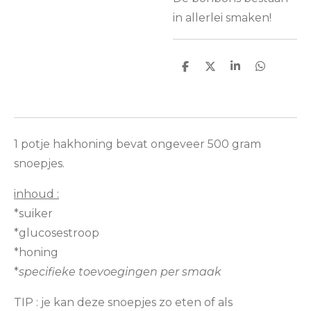
in allerlei smaken!
D
D
S
D
e
e
h
e
l
e
a
l
e
l
r
e
n
e
n
1 potje hakhoning bevat ongeveer 500 gram
snoepjes.
inhoud :
*suiker
*glucosestroop
*honing
*
specifieke
toevoegingen per smaak
TIP : je kan deze snoepjes zo eten of als