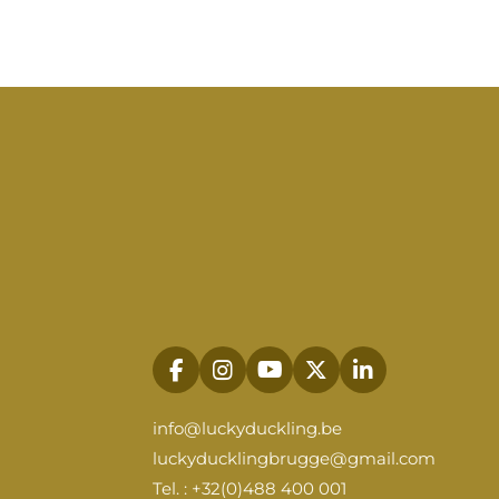
F
I
Y
X
L
a
n
o
i
c
s
u
n
info@luckyduckling.be
e
t
T
k
luckyducklingbrugge@gmail.com
b
a
u
e
o
g
b
d
Tel. : +32(0)488 400 001