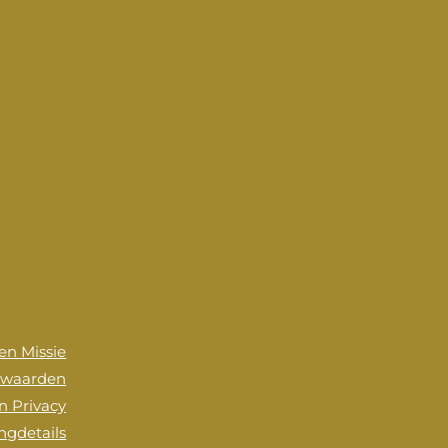
 en Missie
rwaarden
n Privacy
ingdetails