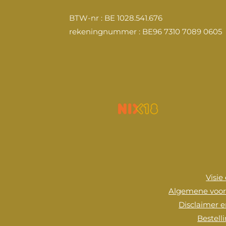
o
r
e
I
k
a
n
BTW-nr : BE 1028.541.676
m
rekeningnummer : BE96 7310 7089 0605
Visie
Algemene voo
Disclaimer e
Bestell