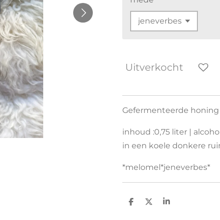
Uitverkocht
Gefermenteerde honin
inhoud :0,75 liter | alco
in een koele donkere rui
*melomel*jeneverbes*
D
D
S
e
e
h