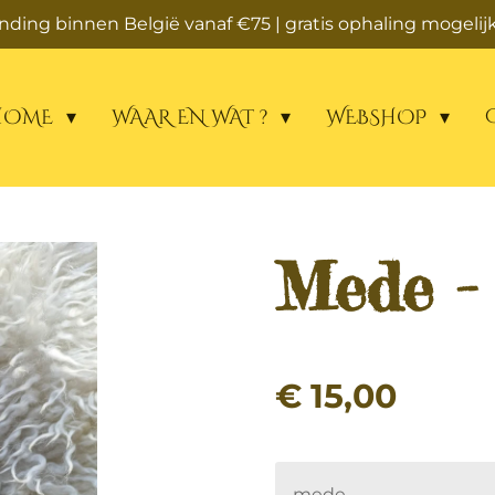
zending binnen België vanaf €75 | gratis ophaling mogelijk
HOME
WAAR EN WAT ?
WEBSHOP
Mede -
€ 15,00
mede