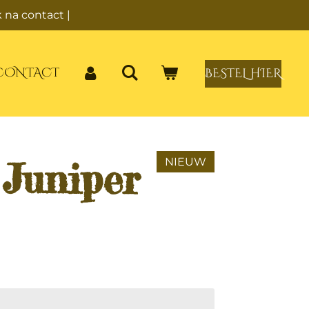
 na contact |
CONTACT
BESTEL HIER
 Juniper
NIEUW