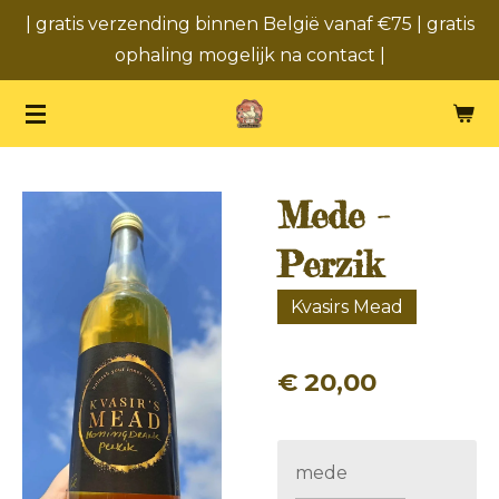
| gratis verzending binnen België vanaf €75 | gratis
Ga
ophaling mogelijk na contact |
direct
naar
de
hoofdinhoud
Mede -
Perzik
Kvasirs Mead
€ 20,00
mede